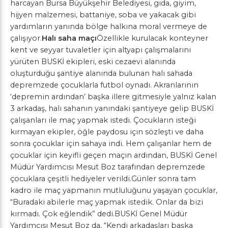
harcayan Bursa Büyükşehir Belediyesi, gıda, giyim,
hijyen malzemesi, battaniye, soba ve yakacak gibi
yardımların yanında bölge halkına moral vermeye de
çalışıyor.
Halı saha maçı
Özellikle kurulacak konteyner
kent ve seyyar tuvaletler için altyapı çalışmalarını
yürüten BUSKİ ekipleri, eski cezaevi alanında
oluşturduğu şantiye alanında bulunan halı sahada
depremzede çocuklarla futbol oynadı. Akranlarının
‘depremin ardından’ başka illere gitmesiyle yalnız kalan
3 arkadaş, halı sahanın yanındaki şantiyeye gelip BUSKİ
çalışanları ile maç yapmak istedi. Çocukların isteği
kırmayan ekipler, öğle paydosu için sözleşti ve daha
sonra çocuklar için sahaya indi. Hem çalışanlar hem de
çocuklar için keyifli geçen maçın ardından, BUSKİ Genel
Müdür Yardımcısı Mesut Boz tarafından depremzede
çocuklara çeşitli hediyeler verildi.Günler sonra tam
kadro ile maç yapmanın mutluluğunu yaşayan çocuklar,
“Buradaki abilerle maç yapmak istedik. Onlar da bizi
kırmadı. Çok eğlendik” dedi.BUSKİ Genel Müdür
Yardımcısı Mesut Boz da, “Kendi arkadaşları başka