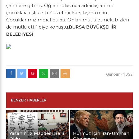
şehirlere gitmiş. Öğle molasında arkadaşlarımız
çocuklara eşlik etti. Güzel bir karşılaşma oldu.
Çocuklarımız moral buldu. Onları mutlu etmek, bizleri
de mutlu etti” diye konuştu.
BURSA BÜYÜKŞEHİR
BELEDİYESİ
Gündem
-
10:22
BENZER HABERLER
Yasanın 12 Maddesi Belli
Hürmüz İçin İran-Umman
Oldu
Görüşmesi