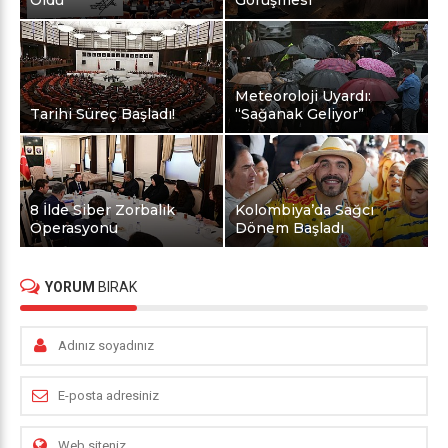
Meteoroloji Uyardı:
Tarihi Süreç Başladı!
“Sağanak Geliyor”
8 İlde Siber Zorbalık
Kolombiya’da Sağcı
Operasyonu
Dönem Başladı
YORUM
BIRAK