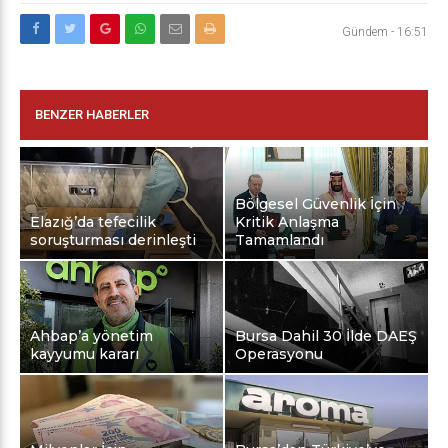
Gündem
-
16:51
BENZER HABERLER
Bölgesel Güvenlik İçin
Elazığ’da tefecilik
Kritik Anlaşma
soruşturması derinleşti
Tamamlandı
Ahbap’a yönetim
Bursa Dahil 30 İlde DAEŞ
kayyumu kararı
Operasyonu