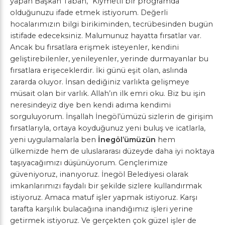
yapan Başkan Taban, “Kıymetli bir programda
olduğunuzu ifade etmek istiyorum. Değerli
hocalarımızın bilgi birikiminden, tecrübesinden bugün
istifade edeceksiniz. Malumunuz hayatta fırsatlar var.
Ancak bu fırsatlara erişmek isteyenler, kendini
geliştirebilenler, yenileyenler, yerinde durmayanlar bu
fırsatlara erişeceklerdir. İki günü eşit olan, aslında
zararda oluyor. İnsan dediğiniz varlıkta gelişmeye
müsait olan bir varlık. Allah’ın ilk emri oku. Biz bu işin
neresindeyiz diye ben kendi adıma kendimi
sorguluyorum. İnşallah İnegöl’ümüzü sizlerin de girişim
fırsatlarıyla, ortaya koyduğunuz yeni buluş ve icatlarla,
yeni uygulamalarla ben
İnegöl’ümüzün
hem
ülkemizde hem de uluslararası düzeyde daha iyi noktaya
taşıyacağımızı düşünüyorum. Gençlerimize
güveniyoruz, inanıyoruz. İnegöl Belediyesi olarak
imkanlarımızı faydalı bir şekilde sizlere kullandırmak
istiyoruz. Amaca matuf işler yapmak istiyoruz. Karşı
tarafta karşılık bulacağına inandığımız işleri yerine
getirmek istiyoruz. Ve gerçekten çok güzel işler de