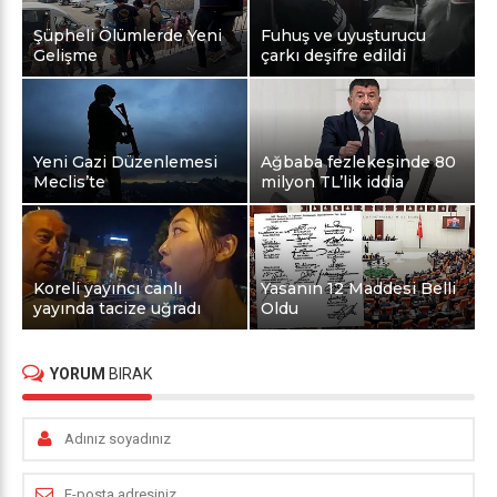
Şüpheli Ölümlerde Yeni
Fuhuş ve uyuşturucu
Gelişme
çarkı deşifre edildi
Yeni Gazi Düzenlemesi
Ağbaba fezlekesinde 80
Meclis’te
milyon TL’lik iddia
Koreli yayıncı canlı
Yasanın 12 Maddesi Belli
yayında tacize uğradı
Oldu
YORUM
BIRAK