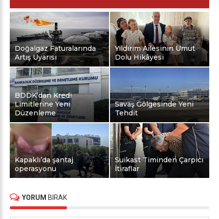
Doğalgaz Faturalarında
Yıldırım Ailesinin Umut
Artış Uyarısı
Dolu Hikâyesi
BDDK’dan Kredi
Limitlerine Yeni
Savaş Gölgesinde Yeni
Düzenleme
Tehdit
Kapaklı’da şantaj
Suikast Timinden Çarpıcı
operasyonu
İtiraflar
YORUM
BIRAK