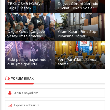
TEKNOSAB KOBİ’ye
Rüşvet Görüntülerinde
Güçlü Destek
Dikkat Çeken Sözler
Özgür Özel: “Çerçeve
Yıkım Kararlı Bina Suç
yasayı imzalamadık”
Yuvasına Döndü
Eski polis cinayetinde ilk
Yeni Parti’den skandal
duruşma görüldü
atama
YORUM
BIRAK