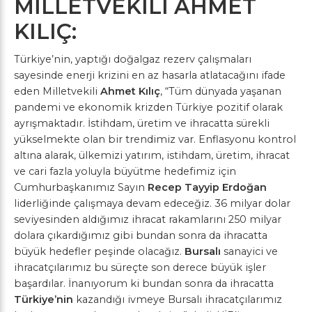
MİLLETVEKİLİ AHMET
KILIÇ:
Türkiye’nin, yaptığı doğalgaz rezerv çalışmaları
sayesinde enerji krizini en az hasarla atlatacağını ifade
eden Milletvekili
Ahmet Kılıç
, “Tüm dünyada yaşanan
pandemi ve ekonomik krizden Türkiye pozitif olarak
ayrışmaktadır. İstihdam, üretim ve ihracatta sürekli
yükselmekte olan bir trendimiz var. Enflasyonu kontrol
altına alarak, ülkemizi yatırım, istihdam, üretim, ihracat
ve cari fazla yoluyla büyütme hedefimiz için
Cumhurbaşkanımız Sayın
Recep Tayyip Erdoğan
liderliğinde çalışmaya devam edeceğiz. 36 milyar dolar
seviyesinden aldığımız ihracat rakamlarını 250 milyar
dolara çıkardığımız gibi bundan sonra da ihracatta
büyük hedefler peşinde olacağız.
Bursalı
sanayici ve
ihracatçılarımız bu süreçte son derece büyük işler
başardılar. İnanıyorum ki bundan sonra da ihracatta
Türkiye’nin
kazandığı ivmeye Bursalı ihracatçılarımız