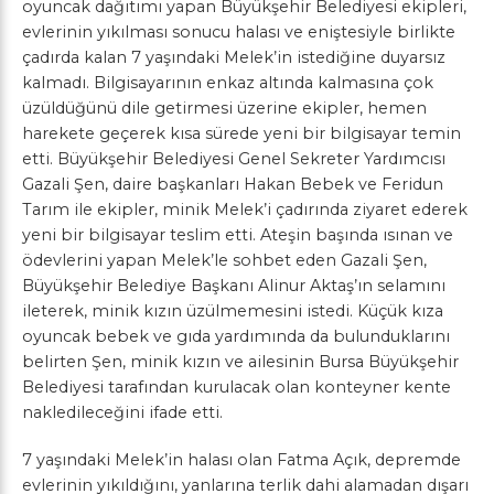
oyuncak dağıtımı yapan Büyükşehir Belediyesi ekipleri,
evlerinin yıkılması sonucu halası ve eniştesiyle birlikte
çadırda kalan 7 yaşındaki Melek’in istediğine duyarsız
kalmadı. Bilgisayarının enkaz altında kalmasına çok
üzüldüğünü dile getirmesi üzerine ekipler, hemen
harekete geçerek kısa sürede yeni bir bilgisayar temin
etti. Büyükşehir Belediyesi Genel Sekreter Yardımcısı
Gazali Şen, daire başkanları Hakan Bebek ve Feridun
Tarım ile ekipler, minik Melek’i çadırında ziyaret ederek
yeni bir bilgisayar teslim etti. Ateşin başında ısınan ve
ödevlerini yapan Melek’le sohbet eden Gazali Şen,
Büyükşehir Belediye Başkanı Alinur Aktaş’ın selamını
ileterek, minik kızın üzülmemesini istedi. Küçük kıza
oyuncak bebek ve gıda yardımında da bulunduklarını
belirten Şen, minik kızın ve ailesinin Bursa Büyükşehir
Belediyesi tarafından kurulacak olan konteyner kente
nakledileceğini ifade etti.
7 yaşındaki Melek’in halası olan Fatma Açık, depremde
evlerinin yıkıldığını, yanlarına terlik dahi alamadan dışarı