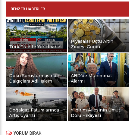
BENZER HABERLER
Piyasalar Uçtu Altın
Türk Turiste Yerli İhanet
Zirveyi Gördü
Doku Soruşturmasında
ABD’de Mühimmat
Dalgıçlara Adli İşlem
Alarmı
Doğalgaz Faturalarında
Yıldırım Ailesinin Umut
Artış Uyarısı
Dolu Hikâyesi
YORUM
BIRAK