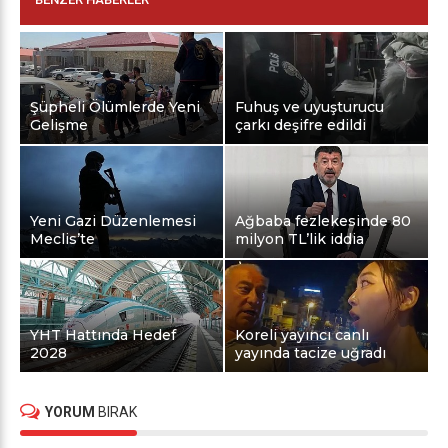
Şüpheli Ölümlerde Yeni
Fuhuş ve uyuşturucu
Gelişme
çarkı deşifre edildi
Yeni Gazi Düzenlemesi
Ağbaba fezlekesinde 80
Meclis’te
milyon TL’lik iddia
YHT Hattında Hedef
Koreli yayıncı canlı
2028
yayında tacize uğradı
YORUM
BIRAK