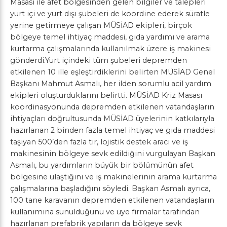
Masası ile afet bölgesinden gelen bilgiler ve talepleri
yurt içi ve yurt dışı şubeleri de koordine ederek süratle
yerine getirmeye çalışan MÜSİAD ekipleri, birçok
bölgeye temel ihtiyaç maddesi, gıda yardımı ve arama
kurtarma çalışmalarında kullanılmak üzere iş makinesi
gönderdi.Yurt içindeki tüm şubeleri depremden
etkilenen 10 ille eşleştirdiklerini belirten MÜSİAD Genel
Başkanı Mahmut Asmalı, her ilden sorumlu acil yardım
ekipleri oluşturduklarını belirtti. MÜSİAD Kriz Masası
koordinasyonunda depremden etkilenen vatandaşların
ihtiyaçları doğrultusunda MÜSİAD üyelerinin katkılarıyla
hazırlanan 2 binden fazla temel ihtiyaç ve gıda maddesi
taşıyan 500’den fazla tır, lojistik destek aracı ve iş
makinesinin bölgeye sevk edildiğini vurgulayan Başkan
Asmalı, bu yardımların büyük bir bölümünün afet
bölgesine ulaştığını ve iş makinelerinin arama kurtarma
çalışmalarına başladığını söyledi. Başkan Asmalı ayrıca,
100 tane karavanın depremden etkilenen vatandaşların
kullanımına sunulduğunu ve üye firmalar tarafından
hazırlanan prefabrik yapıların da bölgeye sevk