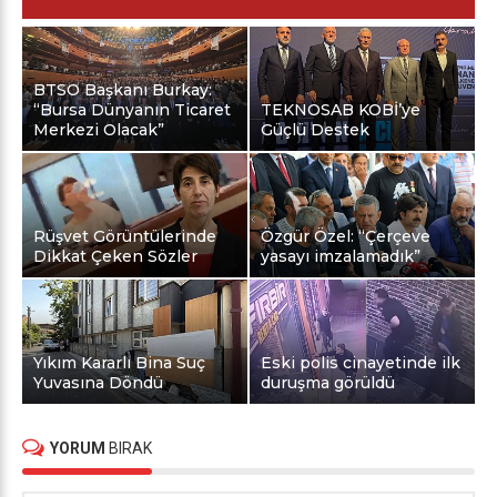
BTSO Başkanı Burkay:
“Bursa Dünyanın Ticaret
TEKNOSAB KOBİ’ye
Merkezi Olacak”
Güçlü Destek
Rüşvet Görüntülerinde
Özgür Özel: “Çerçeve
Dikkat Çeken Sözler
yasayı imzalamadık”
Yıkım Kararlı Bina Suç
Eski polis cinayetinde ilk
Yuvasına Döndü
duruşma görüldü
YORUM
BIRAK