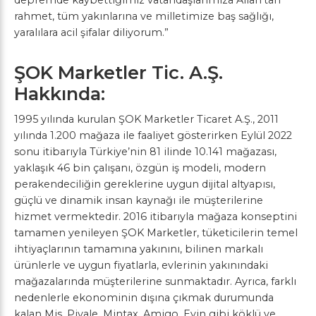
rahmet, tüm yakınlarına ve milletimize baş sağlığı,
yaralılara acil şifalar diliyorum.”
ŞOK Marketler Tic. A.Ş.
Hakkında:
1995 yılında kurulan ŞOK Marketler Ticaret A.Ş., 2011
yılında 1.200 mağaza ile faaliyet gösterirken Eylül 2022
sonu itibarıyla Türkiye’nin 81 ilinde 10.141 mağazası,
yaklaşık 46 bin çalışanı, özgün iş modeli, modern
perakendeciliğin gereklerine uygun dijital altyapısı,
güçlü ve dinamik insan kaynağı ile müşterilerine
hizmet vermektedir. 2016 itibarıyla mağaza konseptini
tamamen yenileyen ŞOK Marketler, tüketicilerin temel
ihtiyaçlarının tamamına yakınını, bilinen markalı
ürünlerle ve uygun fiyatlarla, evlerinin yakınındaki
mağazalarında müşterilerine sunmaktadır. Ayrıca, farklı
nedenlerle ekonominin dışına çıkmak durumunda
kalan Mis, Piyale, Mintax, Amigo, Evin gibi köklü ve