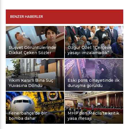
BENZER HABERLER
Rüşvet Görüntülerinde
Özgür Özel: “Çerçeve
Dikkat Çeken Sözler
yasayı imzalamadık”
Yıkım Kararlı Bina Suç
Eski polis cinayetinde ilk
Yuvasına Döndü
duruşma görüldü
Fenerbahçe’de bir
MHP’den Meclis’te kritik
bomba daha!
yasa mesajı