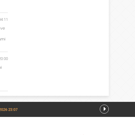
04:11
 ve
smi
20:00
i
2026 23:07