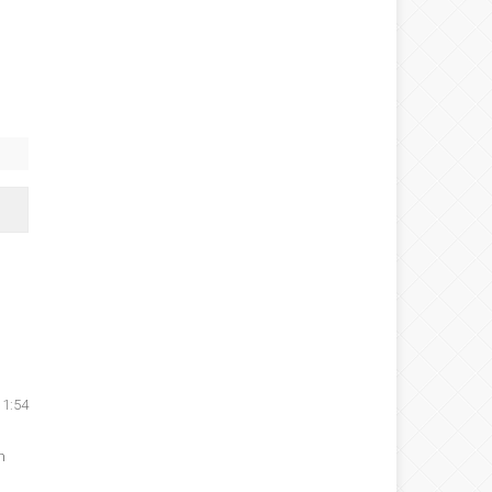
11:54
n