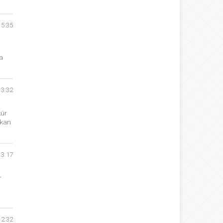
15:35
a
13:32
kür
şkan
13:17
r
12:32