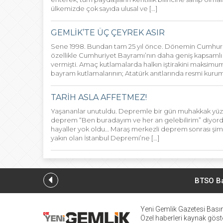
ülkemizde çok sayıda ulusal ve […]
GEMLİK’TE ÜÇ ÇEYREK ASIR
Sene 1998. Bundan tam 25 yıl önce. Dönemin Cumhurba
özellikle Cumhuriyet Bayramı’nın daha geniş kapsamlı or
vermişti. Amaç kutlamalarda halkın iştirakini maksimu
bayram kutlamalarının; Atatürk anıtlarında resmi kurum t
TARİH ASLA AFFETMEZ!
Yaşananlar unutuldu. Depremle bir gün muhakkak yüzl
deprem “Ben buradayım ve her an gelebilirim” diyordu. 
hayaller yok oldu… Maraş merkezli deprem sonrası şim
yakın olan İstanbul Depremi’ne […]
BTSO Ba
Yeni Gemlik Gazetesi
Basın
Özel haberleri kaynak göster