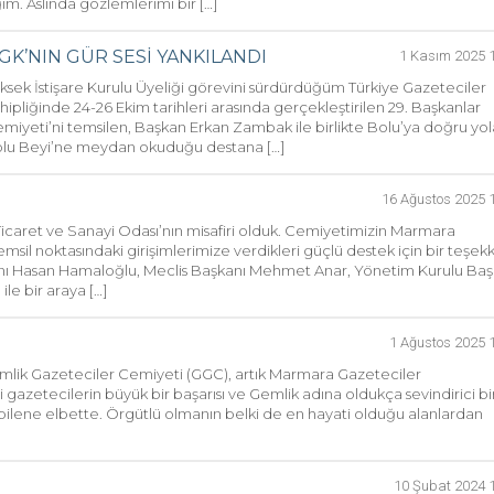
ım. Aslında gözlemlerimi bir […]
GK’NIN GÜR SESİ YANKILANDI
1 Kasım 2025 
k İstişare Kurulu Üyeliği görevini sürdürdüğüm Türkiye Gazeteciler
pliğinde 24-26 Ekim tarihleri arasında gerçekleştirilen 29. Başkanlar
Cemiyeti’ni temsilen, Başkan Erkan Zambak ile birlikte Bolu’ya doğru yol
Bolu Beyi’ne meydan okuduğu destana […]
16 Ağustos 2025 
icaret ve Sanayi Odası’nın misafiri olduk. Cemiyetimizin Marmara
msil noktasındaki girişimlerimize verdikleri güçlü destek için bir teşek
anı Hasan Hamaloğlu, Meclis Başkanı Mehmet Anar, Yönetim Kurulu Ba
le bir araya […]
1 Ağustos 2025 
emlik Gazeteciler Cemiyeti (GGC), artık Marmara Gazeteciler
i gazetecilerin büyük bir başarısı ve Gemlik adına oldukça sevindirici bi
bilene elbette. Örgütlü olmanın belki de en hayati olduğu alanlardan
10 Şubat 2024 