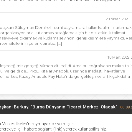
20 Nisan 2023 
şkanı Süleyman Demirel, resmi bayramlara halkın katılımını artırmak
ganizasyonlarla kutlanmasını sağlamak için bir dizi etkinlik talimatı
m seviyeye çıkarmak ve kutlama sevincini geniş kesimlere yaymaktı. Re
emsilcilerinin çelenk bırakıp, […]
10 Mart 2023 
eşeceğimiz gerçeği sümen altı edildi. Ama bu coğrafyanın makus talih
Ve geldi de… Yıktı… Kıtalar Anadolu üzerinde inatlaştı, hayatlar ve
di herkes, Kuzey Anadolu Fay Hattı’nda gerçekleşmesi artık çok daha
şkanı Burkay: “Bursa Dünyanın Ticaret Merkezi Olacak”
06.08.
TEKNOSAB KOBİ’ye Güçlü Destek
06.08.2026 20:29
 Meslek İlkeleri
'ne uymaya söz vermiştir.
erek ve ilgili habere bağlantı (link) vererek kullanabilirsiniz.