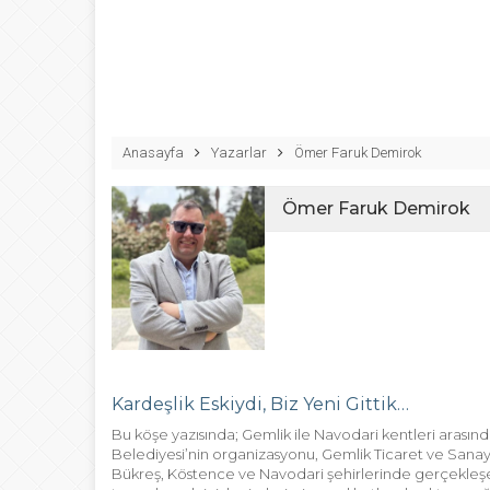
16:44
GEMLİK’TE AŞU
12:20
Bursa Fashion WEE
23:41
OKUR GEZER TUR
Anasayfa
Yazarlar
Ömer Faruk Demirok
21:03
Gemlik’ten Gagau
Ömer Faruk Demirok
17:35
19 Mayıs Gemlik’t
Kardeşlik Eskiydi, Biz Yeni Gittik…
Bu köşe yazısında; Gemlik ile Navodari kentleri arasındak
Belediyesi’nin organizasyonu, Gemlik Ticaret ve Sanayi 
Bükreş, Köstence ve Navodari şehirlerinde gerçekleşe