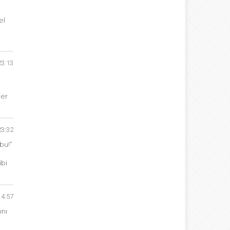
el
23:13
her
23:32
bu!”
ibi
14:57
ını