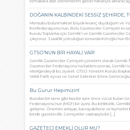
temaslara dair izlenimlerimi genel hatlarıyla aktaracağ
DOĞANIN KALBİNDEKİ SESSİZ ŞEHİRDE, T
Mensubu bulunmaktan büyük kıvanç duyduğum ve Yükse
Konfederasyonu‘nun, Bolu Gazeteciler Cemiyeti ev sahi
Kurulu Toplantısı için Gemlik’i ve Gemlik Gazeteciler 
çıkıyoruz. 3 saatlik yolculuğun sonunda Köroğlu’nun 
GTSO’NUN BİR HAYALİ VAR!
Gemlik Gazeteciler Cemiyeti yönetimi olarak Gemlik T
Gazeteciler Federasyonu’na katılımı sonrası, Gemlik’i te
niteliğindeydi bu ziyaret. GTSO Yönetim Kurulu Başk
Vekili Fatih Ayvaz ve Genel Sekreter Emre Gemicioğlu i
Bu Gurur Hepimizin!
Bundan bir sene gibi kısa bir süre önce vücut bulan G
Federasyonu’nun (MGF) bir üyesi. Bu birliktelik, Gemlikl
gelişme. Önemini anlayıp, kavrayabilene ve kıymetini 
biridir gazetecilik. Cemiyetler vasıtasıyla bir […]
GAZETECİ EMEKLİ OLUR MU?