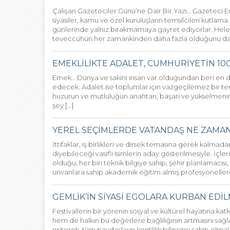
Çalışan Gazeteciler Günü’ne Dair Bir Yazı… Gazeteci 
siyasiler, kamu ve özel kuruluşların temsilcileri kutlama
günlerinde yalnız bırakmamaya gayret ediyorlar. H
teveccühün her zamankinden daha fazla olduğunu da sö
EMEKLİLİKTE ADALET, CUMHURİYETİN 100.
Emek… Dünya ve sakini insan var olduğundan beri en 
edecek. Adalet ise toplumlar için vazgeçilemez bir teme
huzurun ve mutluluğun anahtarı, başarı ve yükselmenin 
şey […]
YEREL SEÇİMLERDE VATANDAŞ NE ZAMAN
İttifaklar, iş birlikleri ve dirsek temasına gerek kalmad
diyebileceği vasıflı isimlerin aday gösterilmesiyle. İç
olduğu, her biri teknik bilgiye sahip, şehir planlamacı
unvanlara sahip akademik eğitim almış profesyonellerd
GEMLİK’İN SİYASİ EGOLARA KURBAN EDİL
Festivallerin bir yörenin sosyal ve kültürel hayatına k
hem de halkın bu değerlere bağlılığının artmasını sağlar
eriterek, tüm paydaşların kentlilik bilincine sahip olm