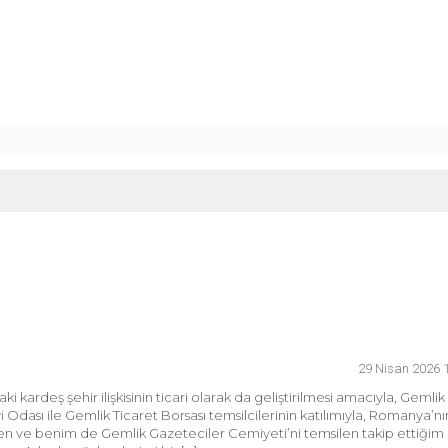
RELER BİBA VE VARANK’TAN
K 9 Uluslararası Moda Günleri için geri sayım başladı
, GEMLİK ÇIKIŞLI KÜLTÜR TURLARINA DEVAM EDİYOR
zya’ya Uzanan Dostluk Köprüsü
e Büyük Coşkuyla Kutlandı
29 Nisan 2026 
i kardeş şehir ilişkisinin ticari olarak da geliştirilmesi amacıyla, Gemlik
Odası ile Gemlik Ticaret Borsası temsilcilerinin katılımıyla, Romanya’nı
n ve benim de Gemlik Gazeteciler Cemiyeti’ni temsilen takip ettiğim