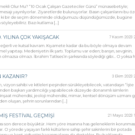
Emekli Olur Mu? “10 Ocak Çalışan Gazeteciler Günü” münasebetiyle;
 mesajı yayınlıyorlar. Ziyaretlerde bulunuyorlar. Basın çalışanlarını bu öz
ele ki bir de seçim döneminde olduğumuzu düşündüğümüzde, bugüne
yleyebiliriz. Bazı kutlama […]
 YILINA ÇOK YAKIŞACAK
7 Kasım 2023 
değerli ve kutsal kavram. Kıyamete kadar da bu böyle olmaya devam
l yapıtaşı. Medeniyetin ilk şartı. Toplumu var eden; barışın, sevginin,
olmazsa olmazı. İbrahim Tatlıses’in şarkısında söylediği gibi… O yoksa 
 KAZANIR?
3 Ekim 2023 
an, vizyon sahibi ve kitleleri peşinden sürükleyebilecek, vatandaşın “İşte 
lerinden başkan yardımcılığı yapabilecek düzeyde donanımlı isimlerin
sı, inşaat mühendisi, jeoloji mühendisi, mimar, kentsel dönüşüm uzmanı g
en oluşan, şehrin sorunlarından […]
MİŞ FESTİVAL GEÇMİŞİ
21 Mayıs 2023 
atkısı son derece büyüktür. Hem yöre insanına has geleneklerin korunmas
. O yörede yaşayan farklı kültürlere sahip şehir sakinlerini bir potada
alarını ve kent aidiyetini kazanmalarını da destekler. Bu bağlamda