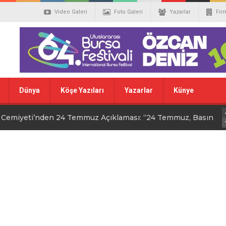
Video Galeri
Foto Galeri
Yazarlar
Fir
Dünya
Köşe Yazıları
Yazarlar
Künye
r Cemiyeti’nden 24 Temmuz Açıklaması: “24 Temmuz, Basın
sın demokrasinin güvencesidir
mgesi”
ek Yasası için tarihi hamle
i Sivas’ta Buluştu
 EMEĞİ FESTİVALİ GÖRKEMLİ BİR AÇILIŞLA BAŞLADI