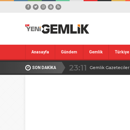
Anasayfa
Gündem
Gemlik
Türkiye
23:11
Gemlik Gazetecile
SON DAKİKA
21:59
Kolaylı: Özgür ba
Özgürlüğü Mücadelesinin Si
12:35
TGK’dan Basın Mesl
16:19
Türkiye Gazeteciler
16:38
2. GEMLİK KADIN