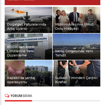
Doğalgaz Faturalarında
Yıldırım Ailesinin Umut
Artış Uyarısı
Dolu Hikâyesi
BDDK’dan Kredi
Limitlerine Yeni
Savaş Gölgesinde Yeni
Düzenleme
Tehdit
Kapaklı’da şantaj
Suikast Timinden Çarpıcı
operasyonu
İtiraflar
YORUM
BIRAK